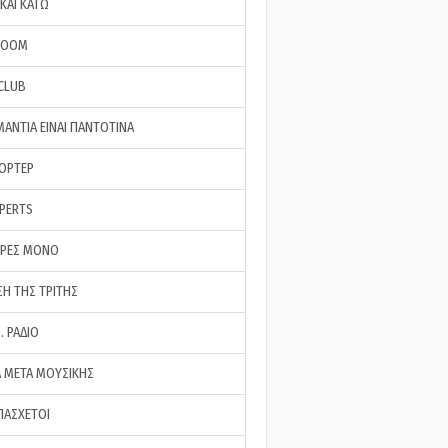
ΚΑΙ ΚΑΤΩ
ROOM
 CLUB
ΜΑΝΤΙΑ ΕΙΝΑΙ ΠΑΝΤΟΤΙΝΑ
ΠΟΡΤΕΡ
XPERTS
ΕΡΕΣ ΜΟΝΟ
ΣΗ ΤΗΣ ΤΡΙΤΗΣ
… ΡΑΔΙΟ
 ΜΕΤΑ ΜΟΥΣΙΚΗΣ
ΠΑΣΧΕΤΟΙ