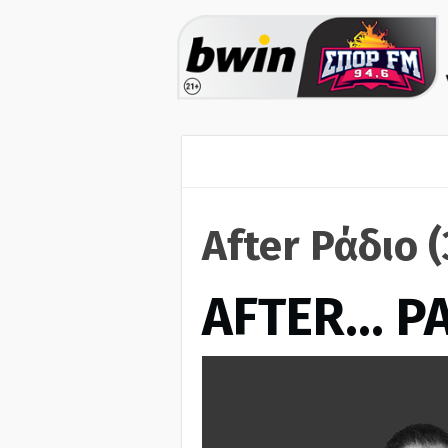
After Ράδιο 
AFTER… Ρ