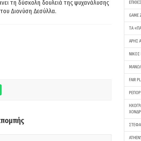
νει τη δύσκολη δουλειά της ψυχανάλυσης
ΕΠΙΘΕ
του Διονύση Δεσύλλα.
GAME 
ΤA «Π
ΑΡΗΣ 
ΝΙΚΟΣ
ΜΑΝΩΛ
FAIR P
ΡΕΠΟΡ
ΗΧΟΓΡ
ΧΟΝΔ
κπομπής
ΣΤΕΦΑ
ATHEN