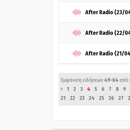
After Radio (23/0
After Radio (22/0
After Radio (21/0
Εμφάνιση ειδήσεων
49-64
από
‹
1
2
3
4
5
6
7
8
9
21
22
23
24
25
26
27