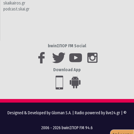
skaikairos.gr
podcast.skai.gr
bwinΣΠΟΡ FM Social
Download App
Designed & Developed by Gloman S.A.
|
Radio powered by live24.gr
| ©
2006 - 2026 bwinΣΠΟΡ FM 94.6