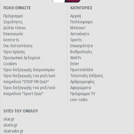
ΠΟΙΟΙ ΕΙΜΑΣΤΕ
ΚΑΤΗΓΟΡΙΕΣ
Πρόγραμμα
Αρχική
Συχνότητες
Ποδόσφαιρο
Δελτία τύπου
Μπάσκετ
Επικοινωνία
Αυτοκίνητο
Greece Is
Sports
Οικ. Καταστάσεις
Επικαιρότητα
Όροι Χρήσης
Βαθμολογίες
Προσωπικά Δεδομένα
WebTv
Cookies
Enter
Όροι διεξαγωγής διαγωνισμών
Πρωτοσέλιδα
Όροι διεξαγωγής του ραδ/κού
Τελευταίες Ειδήσεις
παιχνιδιού "ΣΠΟΡ FM Quiz"
Αρθρογραφίες
Όροι διεξαγωγής του ραδ/κού
Αφιερώματα
παιχνιδιού "Sport Quiz"
Πρόγραμμα TV
Live-radio
SITES ΤΟΥ ΟΜΙΛΟΥ
skai.gr
skaitv.gr
skairadio.gr