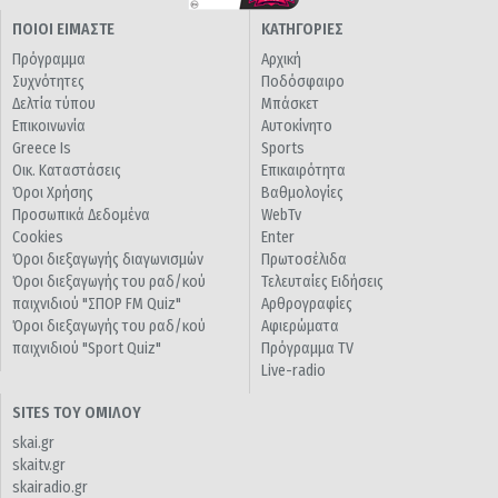
ΠΟΙΟΙ ΕΙΜΑΣΤΕ
ΚΑΤΗΓΟΡΙΕΣ
Πρόγραμμα
Αρχική
Συχνότητες
Ποδόσφαιρο
Δελτία τύπου
Μπάσκετ
Επικοινωνία
Αυτοκίνητο
Greece Is
Sports
Οικ. Καταστάσεις
Επικαιρότητα
Όροι Χρήσης
Βαθμολογίες
Προσωπικά Δεδομένα
WebTv
Cookies
Enter
Όροι διεξαγωγής διαγωνισμών
Πρωτοσέλιδα
Όροι διεξαγωγής του ραδ/κού
Τελευταίες Ειδήσεις
παιχνιδιού "ΣΠΟΡ FM Quiz"
Αρθρογραφίες
Όροι διεξαγωγής του ραδ/κού
Αφιερώματα
παιχνιδιού "Sport Quiz"
Πρόγραμμα TV
Live-radio
SITES ΤΟΥ ΟΜΙΛΟΥ
skai.gr
skaitv.gr
skairadio.gr