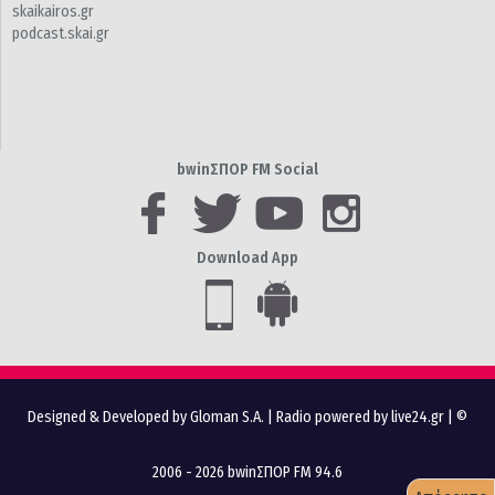
skaikairos.gr
podcast.skai.gr
bwinΣΠΟΡ FM Social
Download App
Designed & Developed by Gloman S.A.
|
Radio powered by live24.gr
| ©
2006 - 2026 bwinΣΠΟΡ FM 94.6