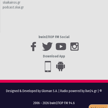
skaikairos.gr
podcast.skai.gr
bwinΣΠΟΡ FM Social
Download App
Designed & Developed by Gloman S.A.
|
Radio powered by live24.gr
| ©
2006 - 2026 bwinΣΠΟΡ FM 94.6