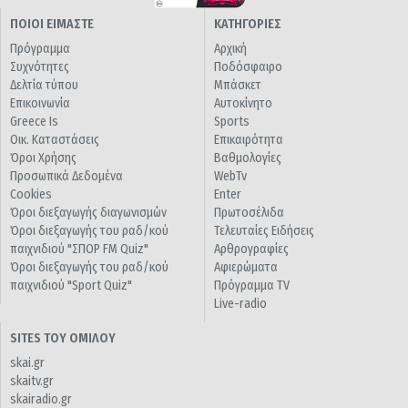
ΠΟΙΟΙ ΕΙΜΑΣΤΕ
ΚΑΤΗΓΟΡΙΕΣ
Πρόγραμμα
Αρχική
Συχνότητες
Ποδόσφαιρο
Δελτία τύπου
Μπάσκετ
Επικοινωνία
Αυτοκίνητο
Greece Is
Sports
Οικ. Καταστάσεις
Επικαιρότητα
Όροι Χρήσης
Βαθμολογίες
Προσωπικά Δεδομένα
WebTv
Cookies
Enter
Όροι διεξαγωγής διαγωνισμών
Πρωτοσέλιδα
Όροι διεξαγωγής του ραδ/κού
Τελευταίες Ειδήσεις
παιχνιδιού "ΣΠΟΡ FM Quiz"
Αρθρογραφίες
Όροι διεξαγωγής του ραδ/κού
Αφιερώματα
παιχνιδιού "Sport Quiz"
Πρόγραμμα TV
Live-radio
SITES ΤΟΥ ΟΜΙΛΟΥ
skai.gr
skaitv.gr
skairadio.gr