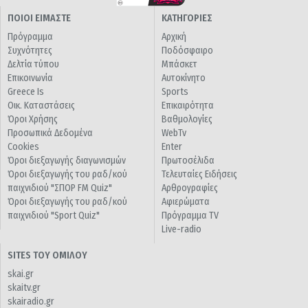
ΠΟΙΟΙ ΕΙΜΑΣΤΕ
ΚΑΤΗΓΟΡΙΕΣ
Πρόγραμμα
Αρχική
Συχνότητες
Ποδόσφαιρο
Δελτία τύπου
Μπάσκετ
Επικοινωνία
Αυτοκίνητο
Greece Is
Sports
Οικ. Καταστάσεις
Επικαιρότητα
Όροι Χρήσης
Βαθμολογίες
Προσωπικά Δεδομένα
WebTv
Cookies
Enter
Όροι διεξαγωγής διαγωνισμών
Πρωτοσέλιδα
Όροι διεξαγωγής του ραδ/κού
Τελευταίες Ειδήσεις
παιχνιδιού "ΣΠΟΡ FM Quiz"
Αρθρογραφίες
Όροι διεξαγωγής του ραδ/κού
Αφιερώματα
παιχνιδιού "Sport Quiz"
Πρόγραμμα TV
Live-radio
SITES ΤΟΥ ΟΜΙΛΟΥ
skai.gr
skaitv.gr
skairadio.gr