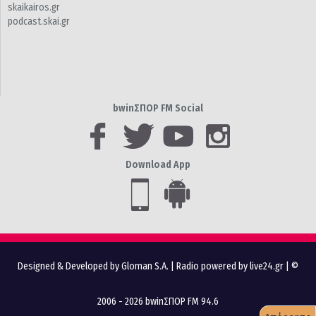
skaikairos.gr
podcast.skai.gr
bwinΣΠΟΡ FM Social
Download App
Designed & Developed by Gloman S.A.
|
Radio powered by live24.gr
| ©
2006 - 2026 bwinΣΠΟΡ FM 94.6