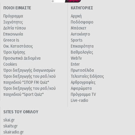
ΠΟΙΟΙ ΕΙΜΑΣΤΕ
ΚΑΤΗΓΟΡΙΕΣ
Πρόγραμμα
Αρχική
Συχνότητες
Ποδόσφαιρο
Δελτία τύπου
Μπάσκετ
Επικοινωνία
Αυτοκίνητο
Greece Is
Sports
Οικ. Καταστάσεις
Επικαιρότητα
Όροι Χρήσης
Βαθμολογίες
Προσωπικά Δεδομένα
WebTv
Cookies
Enter
Όροι διεξαγωγής διαγωνισμών
Πρωτοσέλιδα
Όροι διεξαγωγής του ραδ/κού
Τελευταίες Ειδήσεις
παιχνιδιού "ΣΠΟΡ FM Quiz"
Αρθρογραφίες
Όροι διεξαγωγής του ραδ/κού
Αφιερώματα
παιχνιδιού "Sport Quiz"
Πρόγραμμα TV
Live-radio
SITES ΤΟΥ ΟΜΙΛΟΥ
skai.gr
skaitv.gr
skairadio.gr