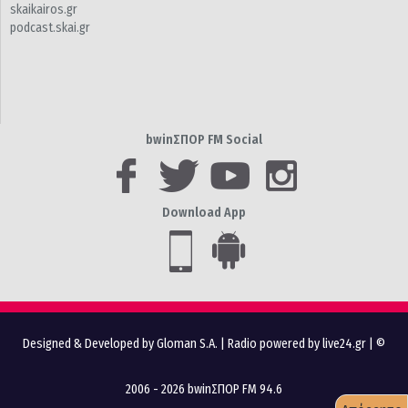
skaikairos.gr
podcast.skai.gr
bwinΣΠΟΡ FM Social
Download App
Designed & Developed by Gloman S.A.
|
Radio powered by live24.gr
| ©
2006 - 2026 bwinΣΠΟΡ FM 94.6