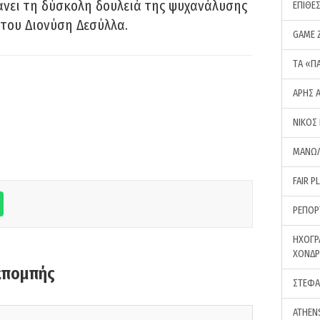
νει τη δύσκολη δουλειά της ψυχανάλυσης
ΕΠΙΘΕ
του Διονύση Δεσύλλα.
GAME 
ΤA «Π
ΑΡΗΣ 
ΝΙΚΟΣ
ΜΑΝΩΛ
FAIR P
ΡΕΠΟΡ
ΗΧΟΓΡ
ΧΟΝΔ
κπομπής
ΣΤΕΦΑ
ATHEN