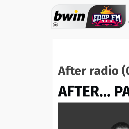
After radio 
AFTER… Ρ