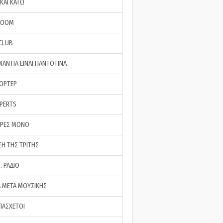
ΚΑΙ ΚΑΤΩ
ROOM
 CLUB
ΜΑΝΤΙΑ ΕΙΝΑΙ ΠΑΝΤΟΤΙΝΑ
ΠΟΡΤΕΡ
XPERTS
ΕΡΕΣ ΜΟΝΟ
ΣΗ ΤΗΣ ΤΡΙΤΗΣ
… ΡΑΔΙΟ
 ΜΕΤΑ ΜΟΥΣΙΚΗΣ
ΠΑΣΧΕΤΟΙ