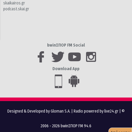
skaikairos.gr
podcast.skai.gr
bwinΣΠΟΡ FM Social
Download App
Designed & Developed by Gloman S.A.
|
Radio powered by live24.gr
| ©
2006 - 2026 bwinΣΠΟΡ FM 94.6