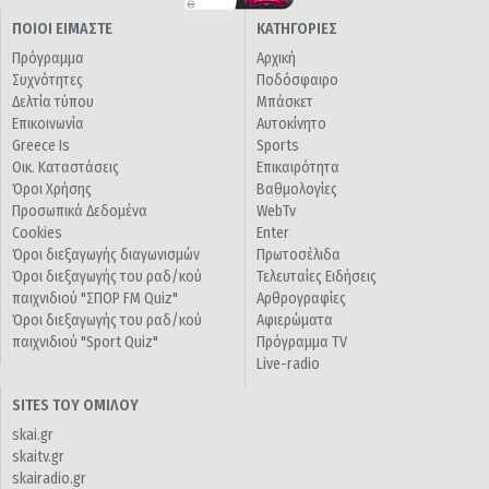
ΠΟΙΟΙ ΕΙΜΑΣΤΕ
ΚΑΤΗΓΟΡΙΕΣ
Πρόγραμμα
Αρχική
Συχνότητες
Ποδόσφαιρο
Δελτία τύπου
Μπάσκετ
Επικοινωνία
Αυτοκίνητο
Greece Is
Sports
Οικ. Καταστάσεις
Επικαιρότητα
Όροι Χρήσης
Βαθμολογίες
Προσωπικά Δεδομένα
WebTv
Cookies
Enter
Όροι διεξαγωγής διαγωνισμών
Πρωτοσέλιδα
Όροι διεξαγωγής του ραδ/κού
Τελευταίες Ειδήσεις
παιχνιδιού "ΣΠΟΡ FM Quiz"
Αρθρογραφίες
Όροι διεξαγωγής του ραδ/κού
Αφιερώματα
παιχνιδιού "Sport Quiz"
Πρόγραμμα TV
Live-radio
SITES ΤΟΥ ΟΜΙΛΟΥ
skai.gr
skaitv.gr
skairadio.gr