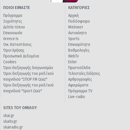
ΠΟΙΟΙ ΕΙΜΑΣΤΕ
ΚΑΤΗΓΟΡΙΕΣ
Πρόγραμμα
Αρχική
Συχνότητες
Ποδόσφαιρο
Δελτία τύπου
Μπάσκετ
Επικοινωνία
Αυτοκίνητο
Greece Is
Sports
Οικ. Καταστάσεις
Επικαιρότητα
Όροι Χρήσης
Βαθμολογίες
Προσωπικά Δεδομένα
WebTv
Cookies
Enter
Όροι διεξαγωγής διαγωνισμών
Πρωτοσέλιδα
Όροι διεξαγωγής του ραδ/κού
Τελευταίες Ειδήσεις
παιχνιδιού "ΣΠΟΡ FM Quiz"
Αρθρογραφίες
Όροι διεξαγωγής του ραδ/κού
Αφιερώματα
παιχνιδιού "Sport Quiz"
Πρόγραμμα TV
Live-radio
SITES ΤΟΥ ΟΜΙΛΟΥ
skai.gr
skaitv.gr
skairadio.gr