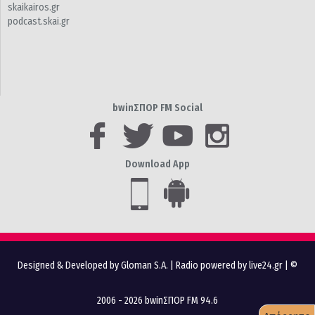
skaikairos.gr
podcast.skai.gr
bwinΣΠΟΡ FM Social
Download App
Designed & Developed by Gloman S.A.
|
Radio powered by live24.gr
| ©
2006 - 2026 bwinΣΠΟΡ FM 94.6