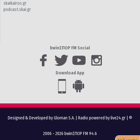
skaikairos.gr
podcast.skai.gr
bwinΣΠΟΡ FM Social
Download App
Designed & Developed by Gloman S.A.
|
Radio powered by live24.gr
| ©
2006 - 2026 bwinΣΠΟΡ FM 94.6