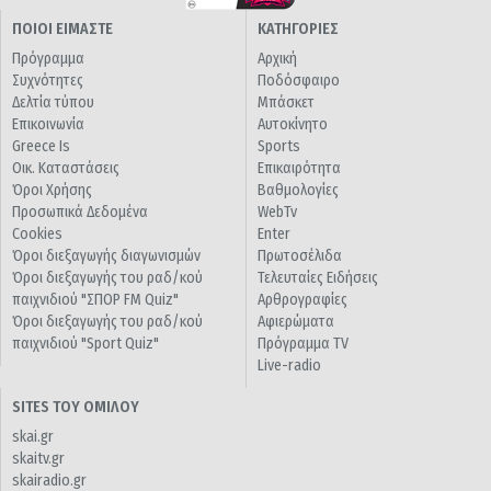
ΠΟΙΟΙ ΕΙΜΑΣΤΕ
ΚΑΤΗΓΟΡΙΕΣ
Πρόγραμμα
Αρχική
Συχνότητες
Ποδόσφαιρο
Δελτία τύπου
Μπάσκετ
Επικοινωνία
Αυτοκίνητο
Greece Is
Sports
Οικ. Καταστάσεις
Επικαιρότητα
Όροι Χρήσης
Βαθμολογίες
Προσωπικά Δεδομένα
WebTv
Cookies
Enter
Όροι διεξαγωγής διαγωνισμών
Πρωτοσέλιδα
Όροι διεξαγωγής του ραδ/κού
Τελευταίες Ειδήσεις
παιχνιδιού "ΣΠΟΡ FM Quiz"
Αρθρογραφίες
Όροι διεξαγωγής του ραδ/κού
Αφιερώματα
παιχνιδιού "Sport Quiz"
Πρόγραμμα TV
Live-radio
SITES ΤΟΥ ΟΜΙΛΟΥ
skai.gr
skaitv.gr
skairadio.gr