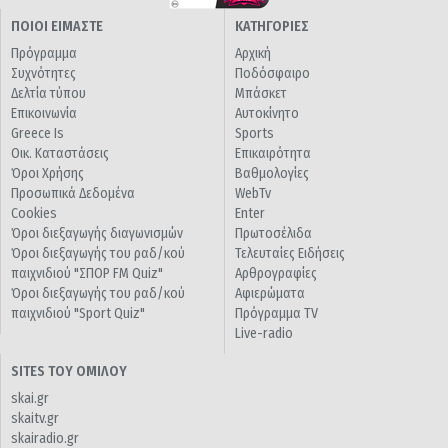
ΠΟΙΟΙ ΕΙΜΑΣΤΕ
ΚΑΤΗΓΟΡΙΕΣ
Πρόγραμμα
Αρχική
Συχνότητες
Ποδόσφαιρο
Δελτία τύπου
Μπάσκετ
Επικοινωνία
Αυτοκίνητο
Greece Is
Sports
Οικ. Καταστάσεις
Επικαιρότητα
Όροι Χρήσης
Βαθμολογίες
Προσωπικά Δεδομένα
WebTv
Cookies
Enter
Όροι διεξαγωγής διαγωνισμών
Πρωτοσέλιδα
Όροι διεξαγωγής του ραδ/κού
Τελευταίες Ειδήσεις
παιχνιδιού "ΣΠΟΡ FM Quiz"
Αρθρογραφίες
Όροι διεξαγωγής του ραδ/κού
Αφιερώματα
παιχνιδιού "Sport Quiz"
Πρόγραμμα TV
Live-radio
SITES ΤΟΥ ΟΜΙΛΟΥ
skai.gr
skaitv.gr
skairadio.gr