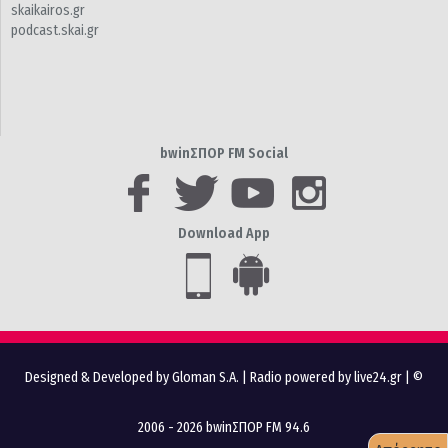
skaikairos.gr
podcast.skai.gr
bwinΣΠΟΡ FM Social
Download App
Designed & Developed by Gloman S.A.
|
Radio powered by live24.gr
| ©
2006 - 2026 bwinΣΠΟΡ FM 94.6