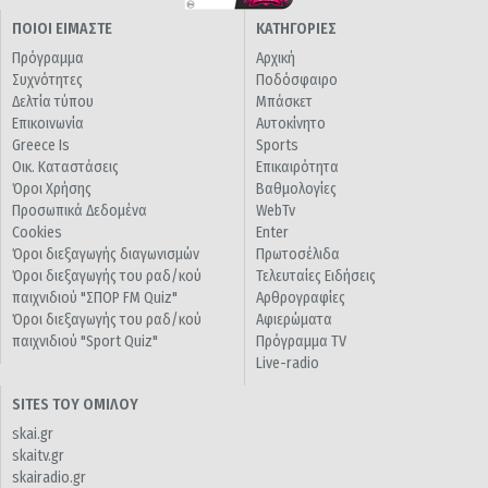
ΠΟΙΟΙ ΕΙΜΑΣΤΕ
ΚΑΤΗΓΟΡΙΕΣ
Πρόγραμμα
Αρχική
Συχνότητες
Ποδόσφαιρο
Δελτία τύπου
Μπάσκετ
Επικοινωνία
Αυτοκίνητο
Greece Is
Sports
Οικ. Καταστάσεις
Επικαιρότητα
Όροι Χρήσης
Βαθμολογίες
Προσωπικά Δεδομένα
WebTv
Cookies
Enter
Όροι διεξαγωγής διαγωνισμών
Πρωτοσέλιδα
Όροι διεξαγωγής του ραδ/κού
Τελευταίες Ειδήσεις
παιχνιδιού "ΣΠΟΡ FM Quiz"
Αρθρογραφίες
Όροι διεξαγωγής του ραδ/κού
Αφιερώματα
παιχνιδιού "Sport Quiz"
Πρόγραμμα TV
Live-radio
SITES ΤΟΥ ΟΜΙΛΟΥ
skai.gr
skaitv.gr
skairadio.gr