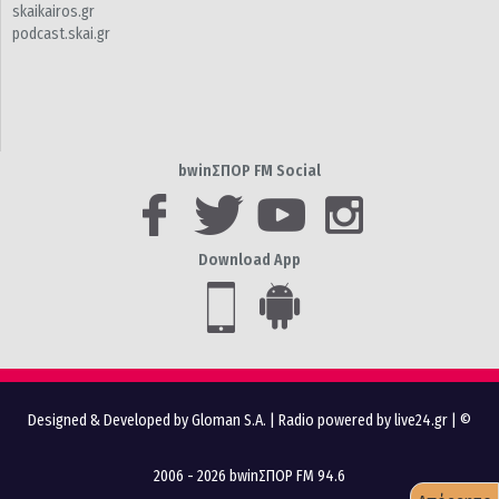
skaikairos.gr
podcast.skai.gr
bwinΣΠΟΡ FM Social
Download App
Designed & Developed by Gloman S.A.
|
Radio powered by live24.gr
| ©
2006 - 2026 bwinΣΠΟΡ FM 94.6