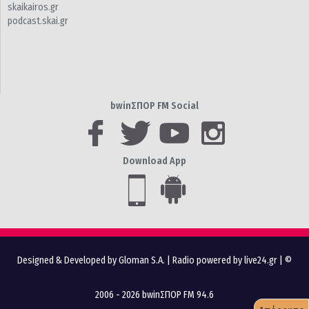
skaikairos.gr
podcast.skai.gr
bwinΣΠΟΡ FM Social
Download App
Designed & Developed by Gloman S.A.
|
Radio powered by live24.gr
| ©
2006 - 2026 bwinΣΠΟΡ FM 94.6