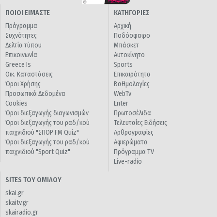
ΠΟΙΟΙ ΕΙΜΑΣΤΕ
ΚΑΤΗΓΟΡΙΕΣ
Πρόγραμμα
Αρχική
Συχνότητες
Ποδόσφαιρο
Δελτία τύπου
Μπάσκετ
Επικοινωνία
Αυτοκίνητο
Greece Is
Sports
Οικ. Καταστάσεις
Επικαιρότητα
Όροι Χρήσης
Βαθμολογίες
Προσωπικά Δεδομένα
WebTv
Cookies
Enter
Όροι διεξαγωγής διαγωνισμών
Πρωτοσέλιδα
Όροι διεξαγωγής του ραδ/κού
Τελευταίες Ειδήσεις
παιχνιδιού "ΣΠΟΡ FM Quiz"
Αρθρογραφίες
Όροι διεξαγωγής του ραδ/κού
Αφιερώματα
παιχνιδιού "Sport Quiz"
Πρόγραμμα TV
Live-radio
SITES ΤΟΥ ΟΜΙΛΟΥ
skai.gr
skaitv.gr
skairadio.gr