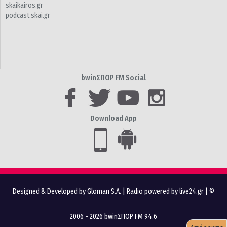
skaikairos.gr
podcast.skai.gr
bwinΣΠΟΡ FM Social
Download App
Designed & Developed by Gloman S.A.
|
Radio powered by live24.gr
| ©
2006 - 2026 bwinΣΠΟΡ FM 94.6