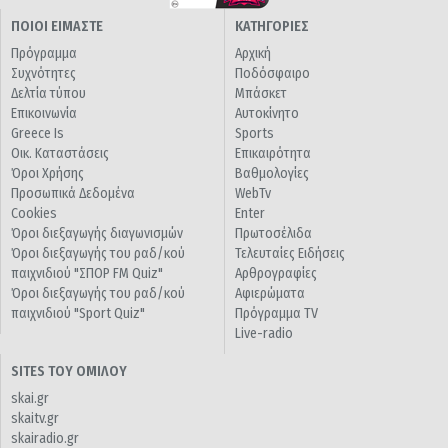
ΠΟΙΟΙ ΕΙΜΑΣΤΕ
ΚΑΤΗΓΟΡΙΕΣ
Πρόγραμμα
Αρχική
Συχνότητες
Ποδόσφαιρο
Δελτία τύπου
Μπάσκετ
Επικοινωνία
Αυτοκίνητο
Greece Is
Sports
Οικ. Καταστάσεις
Επικαιρότητα
Όροι Χρήσης
Βαθμολογίες
Προσωπικά Δεδομένα
WebTv
Cookies
Enter
Όροι διεξαγωγής διαγωνισμών
Πρωτοσέλιδα
Όροι διεξαγωγής του ραδ/κού
Τελευταίες Ειδήσεις
παιχνιδιού "ΣΠΟΡ FM Quiz"
Αρθρογραφίες
Όροι διεξαγωγής του ραδ/κού
Αφιερώματα
παιχνιδιού "Sport Quiz"
Πρόγραμμα TV
Live-radio
SITES ΤΟΥ ΟΜΙΛΟΥ
skai.gr
skaitv.gr
skairadio.gr