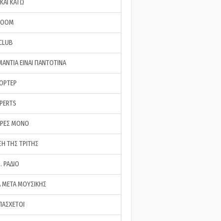
ΚΑΙ ΚΑΤΩ
ROOM
 CLUB
ΜΑΝΤΙΑ ΕΙΝΑΙ ΠΑΝΤΟΤΙΝΑ
ΠΟΡΤΕΡ
XPERTS
ΕΡΕΣ ΜΟΝΟ
ΣΗ ΤΗΣ ΤΡΙΤΗΣ
… ΡΑΔΙΟ
 ΜΕΤΑ ΜΟΥΣΙΚΗΣ
ΠΑΣΧΕΤΟΙ