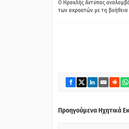
Ο Ηρακλής Αντύπας αναλαμβά
των ακροατών με τη βοήθεια 
Προηγούμενα Ηχητικά Ε