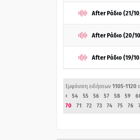
After Ράδιο (21/1
After Ράδιο (20/1
After Ράδιο (19/10
Εμφάνιση ειδήσεων
1105-1120
‹
54
55
56
57
58
59
6
70
71
72
73
74
75
76