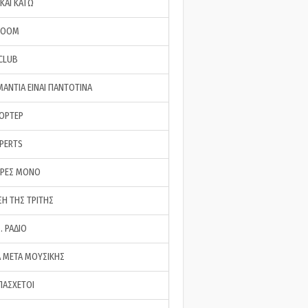
ΚΑΙ ΚΑΤΩ
ROOM
 CLUB
ΜΑΝΤΙΑ ΕΙΝΑΙ ΠΑΝΤΟΤΙΝΑ
ΠΟΡΤΕΡ
XPERTS
ΕΡΕΣ ΜΟΝΟ
ΣΗ ΤΗΣ ΤΡΙΤΗΣ
… ΡΑΔΙΟ
 ΜΕΤΑ ΜΟΥΣΙΚΗΣ
ΠΑΣΧΕΤΟΙ