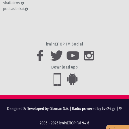
skaikairos.gr
podcast.skai.gr
bwinΣΠΟΡ FM Social
Download App
Designed & Developed by Gloman S.A.
|
Radio powered by live24.gr
| ©
2006 - 2026 bwinΣΠΟΡ FM 94.6