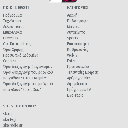
ΠΟΙΟΙ ΕΙΜΑΣΤΕ
ΚΑΤΗΓΟΡΙΕΣ
Πρόγραμμα
Αρχική
Συχνότητες
Ποδόσφαιρο
Δελτία τύπου
Μπάσκετ
Επικοινωνία
Αυτοκίνητο
Greece Is
Sports
Οικ. Καταστάσεις
Επικαιρότητα
Όροι Χρήσης
Βαθμολογίες
Προσωπικά Δεδομένα
WebTv
Cookies
Enter
Όροι διεξαγωγής διαγωνισμών
Πρωτοσέλιδα
Όροι διεξαγωγής του ραδ/κού
Τελευταίες Ειδήσεις
παιχνιδιού "ΣΠΟΡ FM Quiz"
Αρθρογραφίες
Όροι διεξαγωγής του ραδ/κού
Αφιερώματα
παιχνιδιού "Sport Quiz"
Πρόγραμμα TV
Live-radio
SITES ΤΟΥ ΟΜΙΛΟΥ
skai.gr
skaitv.gr
skairadio.gr