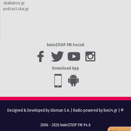
skaikairos.gr
podcast.skai.gr
bwinΣΠΟΡ FM Social
Download App
Designed & Developed by Gloman S.A.
|
Radio powered by live24.gr
| ©
2006 - 2026 bwinΣΠΟΡ FM 94.6