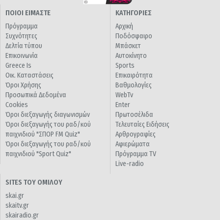
ΠΟΙΟΙ ΕΙΜΑΣΤΕ
ΚΑΤΗΓΟΡΙΕΣ
Πρόγραμμα
Αρχική
Συχνότητες
Ποδόσφαιρο
Δελτία τύπου
Μπάσκετ
Επικοινωνία
Αυτοκίνητο
Greece Is
Sports
Οικ. Καταστάσεις
Επικαιρότητα
Όροι Χρήσης
Βαθμολογίες
Προσωπικά Δεδομένα
WebTv
Cookies
Enter
Όροι διεξαγωγής διαγωνισμών
Πρωτοσέλιδα
Όροι διεξαγωγής του ραδ/κού
Τελευταίες Ειδήσεις
παιχνιδιού "ΣΠΟΡ FM Quiz"
Αρθρογραφίες
Όροι διεξαγωγής του ραδ/κού
Αφιερώματα
παιχνιδιού "Sport Quiz"
Πρόγραμμα TV
Live-radio
SITES ΤΟΥ ΟΜΙΛΟΥ
skai.gr
skaitv.gr
skairadio.gr