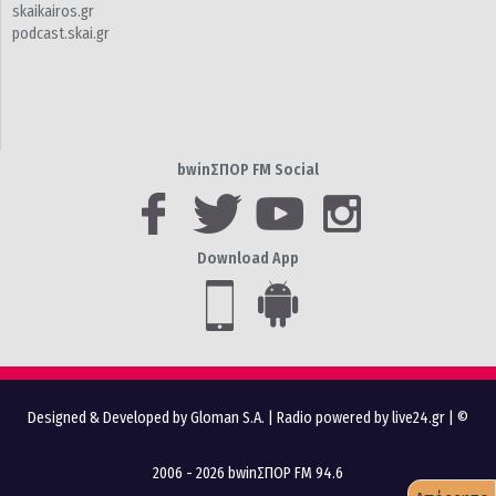
skaikairos.gr
podcast.skai.gr
bwinΣΠΟΡ FM Social
Download App
Designed & Developed by Gloman S.A.
|
Radio powered by live24.gr
| ©
2006 - 2026 bwinΣΠΟΡ FM 94.6