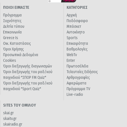
ΠΟΙΟΙ ΕΙΜΑΣΤΕ
ΚΑΤΗΓΟΡΙΕΣ
Πρόγραμμα
Αρχική
Συχνότητες
Ποδόσφαιρο
Δελτία τύπου
Μπάσκετ
Επικοινωνία
Αυτοκίνητο
Greece Is
Sports
Οικ. Καταστάσεις
Επικαιρότητα
Όροι Χρήσης
Βαθμολογίες
Προσωπικά Δεδομένα
WebTv
Cookies
Enter
Όροι διεξαγωγής διαγωνισμών
Πρωτοσέλιδα
Όροι διεξαγωγής του ραδ/κού
Τελευταίες Ειδήσεις
παιχνιδιού "ΣΠΟΡ FM Quiz"
Αρθρογραφίες
Όροι διεξαγωγής του ραδ/κού
Αφιερώματα
παιχνιδιού "Sport Quiz"
Πρόγραμμα TV
Live-radio
SITES ΤΟΥ ΟΜΙΛΟΥ
skai.gr
skaitv.gr
skairadio.gr