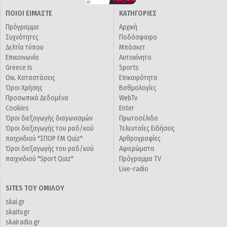
ΠΟΙΟΙ ΕΙΜΑΣΤΕ
ΚΑΤΗΓΟΡΙΕΣ
Πρόγραμμα
Αρχική
Συχνότητες
Ποδόσφαιρο
Δελτία τύπου
Μπάσκετ
Επικοινωνία
Αυτοκίνητο
Greece Is
Sports
Οικ. Καταστάσεις
Επικαιρότητα
Όροι Χρήσης
Βαθμολογίες
Προσωπικά Δεδομένα
WebTv
Cookies
Enter
Όροι διεξαγωγής διαγωνισμών
Πρωτοσέλιδα
Όροι διεξαγωγής του ραδ/κού
Τελευταίες Ειδήσεις
παιχνιδιού "ΣΠΟΡ FM Quiz"
Αρθρογραφίες
Όροι διεξαγωγής του ραδ/κού
Αφιερώματα
παιχνιδιού "Sport Quiz"
Πρόγραμμα TV
Live-radio
SITES ΤΟΥ ΟΜΙΛΟΥ
skai.gr
skaitv.gr
skairadio.gr