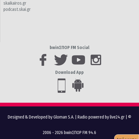
skaikairos.gr
podcast.skai.gr
bwinΣΠΟΡ FM Social
Download App
Designed & Developed by Gloman S.A.
|
Radio powered by live24.gr
| ©
2006 - 2026 bwinΣΠΟΡ FM 94.6