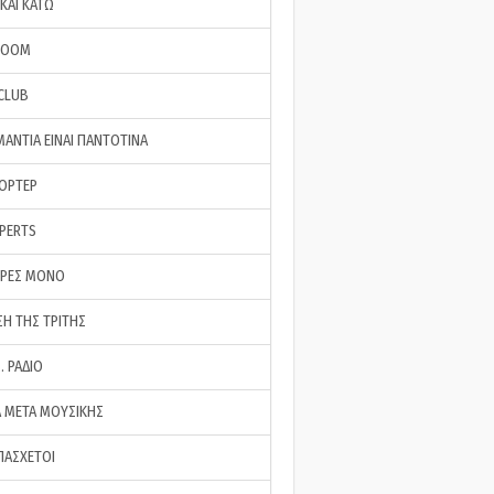
ΚΑΙ ΚΑΤΩ
ROOM
 CLUB
ΜΑΝΤΙΑ ΕΙΝΑΙ ΠΑΝΤΟΤΙΝΑ
ΠΟΡΤΕΡ
XPERTS
ΕΡΕΣ ΜΟΝΟ
ΣΗ ΤΗΣ ΤΡΙΤΗΣ
… ΡΑΔΙΟ
 ΜΕΤΑ ΜΟΥΣΙΚΗΣ
ΠΑΣΧΕΤΟΙ