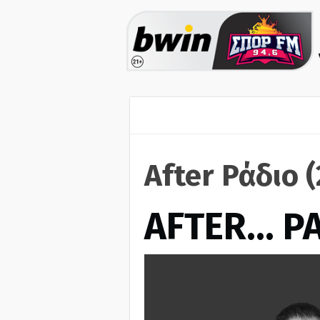
After Ράδιο 
AFTER… Ρ