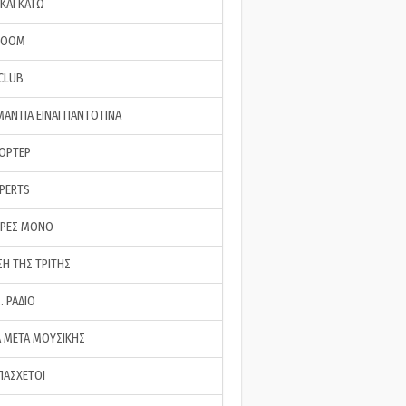
ΚΑΙ ΚΑΤΩ
ROOM
 CLUB
ΜΑΝΤΙΑ ΕΙΝΑΙ ΠΑΝΤΟΤΙΝΑ
ΠΟΡΤΕΡ
XPERTS
ΕΡΕΣ ΜΟΝΟ
ΣΗ ΤΗΣ ΤΡΙΤΗΣ
… ΡΑΔΙΟ
 ΜΕΤΑ ΜΟΥΣΙΚΗΣ
ΠΑΣΧΕΤΟΙ