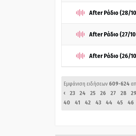
After Ράδιο (28/1
After Ράδιο (27/1
After Ράδιο (26/1
Εμφάνιση ειδήσεων
609-624
α
‹
23
24
25
26
27
28
2
40
41
42
43
44
45
46