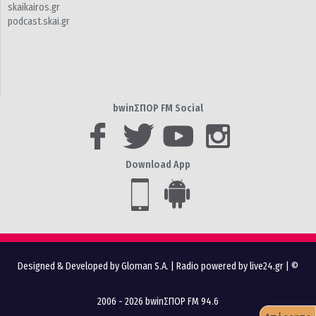
skaikairos.gr
podcast.skai.gr
bwinΣΠΟΡ FM Social
Download App
Designed & Developed by Gloman S.A.
|
Radio powered by live24.gr
| ©
2006 - 2026 bwinΣΠΟΡ FM 94.6