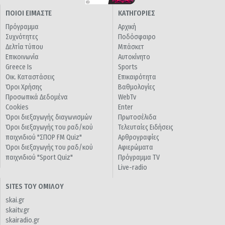
ΠΟΙΟΙ ΕΙΜΑΣΤΕ
ΚΑΤΗΓΟΡΙΕΣ
Πρόγραμμα
Αρχική
Συχνότητες
Ποδόσφαιρο
Δελτία τύπου
Μπάσκετ
Επικοινωνία
Αυτοκίνητο
Greece Is
Sports
Οικ. Καταστάσεις
Επικαιρότητα
Όροι Χρήσης
Βαθμολογίες
Προσωπικά Δεδομένα
WebTv
Cookies
Enter
Όροι διεξαγωγής διαγωνισμών
Πρωτοσέλιδα
Όροι διεξαγωγής του ραδ/κού
Τελευταίες Ειδήσεις
παιχνιδιού "ΣΠΟΡ FM Quiz"
Αρθρογραφίες
Όροι διεξαγωγής του ραδ/κού
Αφιερώματα
παιχνιδιού "Sport Quiz"
Πρόγραμμα TV
Live-radio
SITES ΤΟΥ ΟΜΙΛΟΥ
skai.gr
skaitv.gr
skairadio.gr