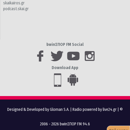
skaikairos.gr
podcast.skai.gr
bwinΣΠΟΡ FM Social
Download App
Designed & Developed by Gloman S.A.
|
Radio powered by live24.gr
| ©
2006 - 2026 bwinΣΠΟΡ FM 94.6