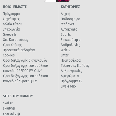
ΠΟΙΟΙ ΕΙΜΑΣΤΕ
ΚΑΤΗΓΟΡΙΕΣ
Πρόγραμμα
Αρχική
Συχνότητες
Ποδόσφαιρο
Δελτία τύπου
Μπάσκετ
Επικοινωνία
Αυτοκίνητο
Greece Is
Sports
Οικ. Καταστάσεις
Επικαιρότητα
Όροι Χρήσης
Βαθμολογίες
Προσωπικά Δεδομένα
WebTv
Cookies
Enter
Όροι διεξαγωγής διαγωνισμών
Πρωτοσέλιδα
Όροι διεξαγωγής του ραδ/κού
Τελευταίες Ειδήσεις
παιχνιδιού "ΣΠΟΡ FM Quiz"
Αρθρογραφίες
Όροι διεξαγωγής του ραδ/κού
Αφιερώματα
παιχνιδιού "Sport Quiz"
Πρόγραμμα TV
Live-radio
SITES ΤΟΥ ΟΜΙΛΟΥ
skai.gr
skaitv.gr
skairadio.gr