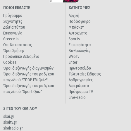
ΠΟΙΟΙ ΕΙΜΑΣΤΕ
ΚΑΤΗΓΟΡΙΕΣ
Πρόγραμμα
Αρχική
Συχνότητες
Ποδόσφαιρο
Δελτία τύπου
Μπάσκετ
Επικοινωνία
Αυτοκίνητο
Greece Is
Sports
Οικ. Καταστάσεις
Επικαιρότητα
Όροι Χρήσης
Βαθμολογίες
Προσωπικά Δεδομένα
WebTv
Cookies
Enter
Όροι διεξαγωγής διαγωνισμών
Πρωτοσέλιδα
Όροι διεξαγωγής του ραδ/κού
Τελευταίες Ειδήσεις
παιχνιδιού "ΣΠΟΡ FM Quiz"
Αρθρογραφίες
Όροι διεξαγωγής του ραδ/κού
Αφιερώματα
παιχνιδιού "Sport Quiz"
Πρόγραμμα TV
Live-radio
SITES ΤΟΥ ΟΜΙΛΟΥ
skai.gr
skaitv.gr
skairadio.gr