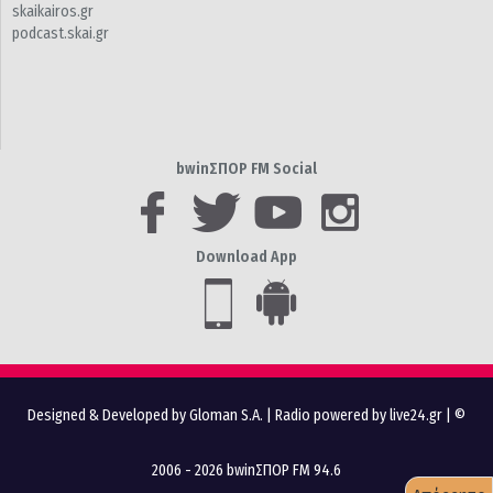
skaikairos.gr
podcast.skai.gr
bwinΣΠΟΡ FM Social
Download App
Designed & Developed by Gloman S.A.
|
Radio powered by live24.gr
| ©
2006 - 2026 bwinΣΠΟΡ FM 94.6