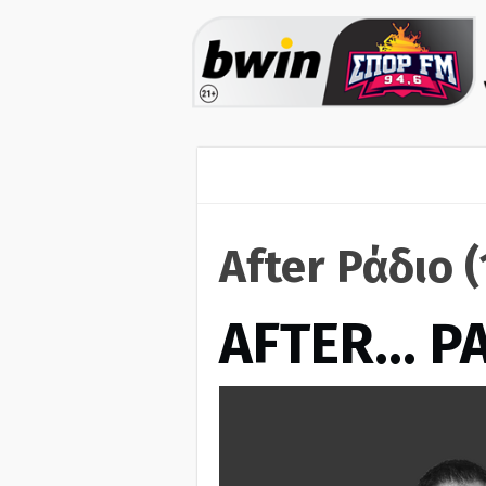
After Ράδιο 
AFTER… Ρ