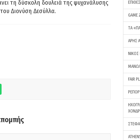
νει τη δύσκολη δουλειά της ψυχανάλυσης
ΕΠΙΘΕ
του Διονύση Δεσύλλα.
GAME 
ΤA «Π
ΑΡΗΣ 
ΝΙΚΟΣ
ΜΑΝΩΛ
FAIR P
ΡΕΠΟΡ
ΗΧΟΓΡ
ΧΟΝΔ
κπομπής
ΣΤΕΦΑ
ATHEN