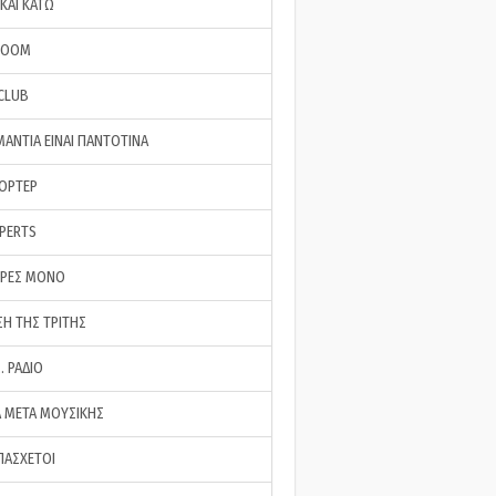
ΚΑΙ ΚΑΤΩ
ROOM
 CLUB
ΜΑΝΤΙΑ ΕΙΝΑΙ ΠΑΝΤΟΤΙΝΑ
ΠΟΡΤΕΡ
XPERTS
ΕΡΕΣ ΜΟΝΟ
ΣΗ ΤΗΣ ΤΡΙΤΗΣ
… ΡΑΔΙΟ
 ΜΕΤΑ ΜΟΥΣΙΚΗΣ
ΠΑΣΧΕΤΟΙ