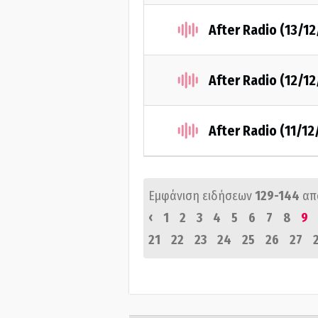
After Radio (13/1
After Radio (12/1
After Radio (11/12
Εμφάνιση ειδήσεων
129-144
απ
‹
1
2
3
4
5
6
7
8
9
21
22
23
24
25
26
27