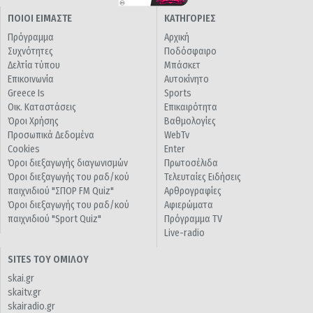
ΠΟΙΟΙ ΕΙΜΑΣΤΕ
ΚΑΤΗΓΟΡΙΕΣ
Πρόγραμμα
Αρχική
Συχνότητες
Ποδόσφαιρο
Δελτία τύπου
Μπάσκετ
Επικοινωνία
Αυτοκίνητο
Greece Is
Sports
Οικ. Καταστάσεις
Επικαιρότητα
Όροι Χρήσης
Βαθμολογίες
Προσωπικά Δεδομένα
WebTv
Cookies
Enter
Όροι διεξαγωγής διαγωνισμών
Πρωτοσέλιδα
Όροι διεξαγωγής του ραδ/κού
Τελευταίες Ειδήσεις
παιχνιδιού "ΣΠΟΡ FM Quiz"
Αρθρογραφίες
Όροι διεξαγωγής του ραδ/κού
Αφιερώματα
παιχνιδιού "Sport Quiz"
Πρόγραμμα TV
Live-radio
SITES ΤΟΥ ΟΜΙΛΟΥ
skai.gr
skaitv.gr
skairadio.gr