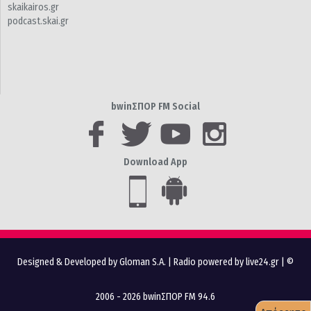
skaikairos.gr
podcast.skai.gr
bwinΣΠΟΡ FM Social
Download App
Designed & Developed by Gloman S.A.
|
Radio powered by live24.gr
| ©
2006 - 2026 bwinΣΠΟΡ FM 94.6