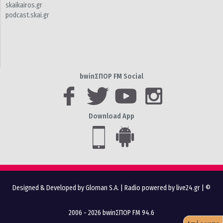
skaikairos.gr
podcast.skai.gr
bwinΣΠΟΡ FM Social
Download App
Designed & Developed by Gloman S.A.
|
Radio powered by live24.gr
| ©
2006 - 2026 bwinΣΠΟΡ FM 94.6