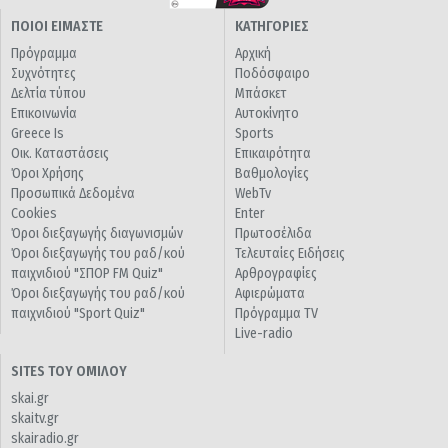
ΠΟΙΟΙ ΕΙΜΑΣΤΕ
ΚΑΤΗΓΟΡΙΕΣ
Πρόγραμμα
Αρχική
Συχνότητες
Ποδόσφαιρο
Δελτία τύπου
Μπάσκετ
Επικοινωνία
Αυτοκίνητο
Greece Is
Sports
Οικ. Καταστάσεις
Επικαιρότητα
Όροι Χρήσης
Βαθμολογίες
Προσωπικά Δεδομένα
WebTv
Cookies
Enter
Όροι διεξαγωγής διαγωνισμών
Πρωτοσέλιδα
Όροι διεξαγωγής του ραδ/κού
Τελευταίες Ειδήσεις
παιχνιδιού "ΣΠΟΡ FM Quiz"
Αρθρογραφίες
Όροι διεξαγωγής του ραδ/κού
Αφιερώματα
παιχνιδιού "Sport Quiz"
Πρόγραμμα TV
Live-radio
SITES ΤΟΥ ΟΜΙΛΟΥ
skai.gr
skaitv.gr
skairadio.gr