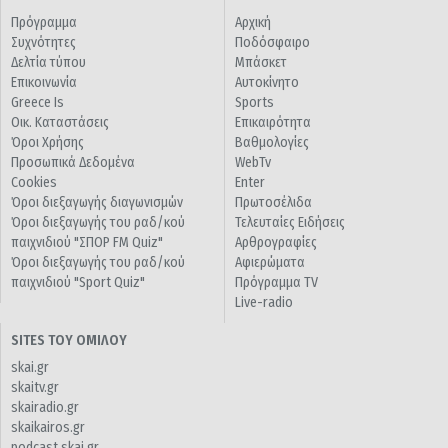
Πρόγραμμα
Αρχική
Συχνότητες
Ποδόσφαιρο
Δελτία τύπου
Μπάσκετ
Επικοινωνία
Αυτοκίνητο
Greece Is
Sports
Οικ. Καταστάσεις
Επικαιρότητα
Όροι Χρήσης
Βαθμολογίες
Προσωπικά Δεδομένα
WebTv
Cookies
Enter
Όροι διεξαγωγής διαγωνισμών
Πρωτοσέλιδα
Όροι διεξαγωγής του ραδ/κού
Τελευταίες Ειδήσεις
παιχνιδιού "ΣΠΟΡ FM Quiz"
Αρθρογραφίες
Όροι διεξαγωγής του ραδ/κού
Αφιερώματα
παιχνιδιού "Sport Quiz"
Πρόγραμμα TV
Live-radio
SITES ΤΟΥ ΟΜΙΛΟΥ
skai.gr
skaitv.gr
skairadio.gr
skaikairos.gr
podcast.skai.gr