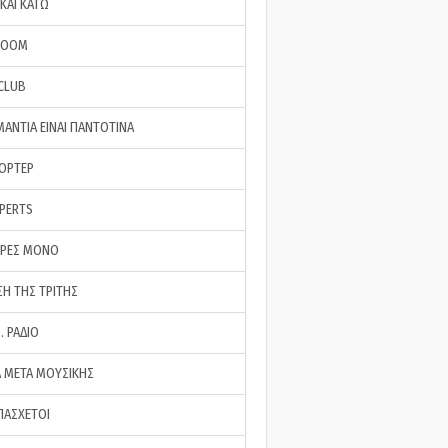
ΚΑΙ ΚΑΤΩ
ROOM
 CLUB
ΜΑΝΤΙΑ ΕΙΝΑΙ ΠΑΝΤΟΤΙΝΑ
ΠΟΡΤΕΡ
XPERTS
ΕΡΕΣ ΜΟΝΟ
ΣΗ ΤΗΣ ΤΡΙΤΗΣ
… ΡΑΔΙΟ
 ΜΕΤΑ ΜΟΥΣΙΚΗΣ
ΠΑΣΧΕΤΟΙ