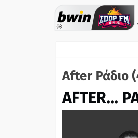
After Ράδιο 
AFTER… Ρ