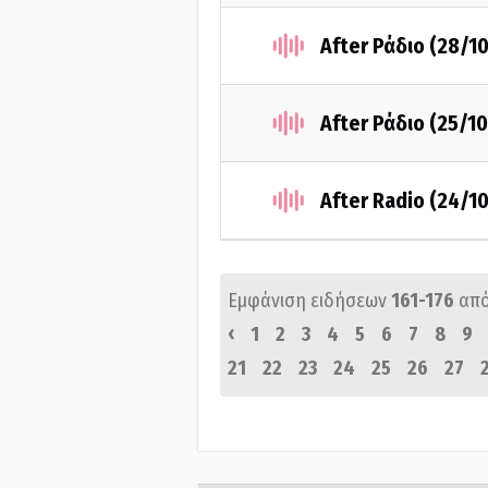
After Ράδιο (28/1
After Ράδιο (25/1
After Radio (24/1
Εμφάνιση ειδήσεων
161-176
απ
‹
1
2
3
4
5
6
7
8
9
21
22
23
24
25
26
27