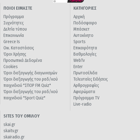
ΠΟΙΟΙ ΕΙΜΑΣΤΕ
ΚΑΤΗΓΟΡΙΕΣ
Πρόγραμμα
Αρχική
Συχνότητες
Ποδόσφαιρο
Δελτία τύπου
Μπάσκετ
Επικοινωνία
Αυτοκίνητο
Greece Is
Sports
Οικ. Καταστάσεις
Επικαιρότητα
Όροι Χρήσης
Βαθμολογίες
Προσωπικά Δεδομένα
WebTv
Cookies
Enter
Όροι διεξαγωγής διαγωνισμών
Πρωτοσέλιδα
Όροι διεξαγωγής του ραδ/κού
Τελευταίες Ειδήσεις
παιχνιδιού "ΣΠΟΡ FM Quiz"
Αρθρογραφίες
Όροι διεξαγωγής του ραδ/κού
Αφιερώματα
παιχνιδιού "Sport Quiz"
Πρόγραμμα TV
Live-radio
SITES ΤΟΥ ΟΜΙΛΟΥ
skai.gr
skaitv.gr
skairadio.gr