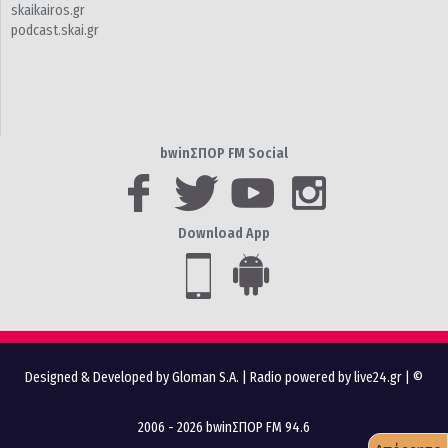
skaikairos.gr
podcast.skai.gr
bwinΣΠΟΡ FM Social
Download App
Designed & Developed by Gloman S.A.
|
Radio powered by live24.gr
| ©
2006 - 2026 bwinΣΠΟΡ FM 94.6