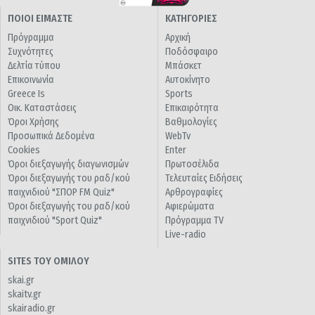
ΠΟΙΟΙ ΕΙΜΑΣΤΕ
ΚΑΤΗΓΟΡΙΕΣ
Πρόγραμμα
Αρχική
Συχνότητες
Ποδόσφαιρο
Δελτία τύπου
Μπάσκετ
Επικοινωνία
Αυτοκίνητο
Greece Is
Sports
Οικ. Καταστάσεις
Επικαιρότητα
Όροι Χρήσης
Βαθμολογίες
Προσωπικά Δεδομένα
WebTv
Cookies
Enter
Όροι διεξαγωγής διαγωνισμών
Πρωτοσέλιδα
Όροι διεξαγωγής του ραδ/κού
Τελευταίες Ειδήσεις
παιχνιδιού "ΣΠΟΡ FM Quiz"
Αρθρογραφίες
Όροι διεξαγωγής του ραδ/κού
Αφιερώματα
παιχνιδιού "Sport Quiz"
Πρόγραμμα TV
Live-radio
SITES ΤΟΥ ΟΜΙΛΟΥ
skai.gr
skaitv.gr
skairadio.gr