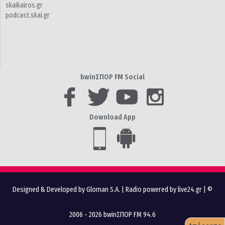
skaikairos.gr
podcast.skai.gr
bwinΣΠΟΡ FM Social
Download App
Designed & Developed by Gloman S.A.
|
Radio powered by live24.gr
| ©
2006 - 2026 bwinΣΠΟΡ FM 94.6