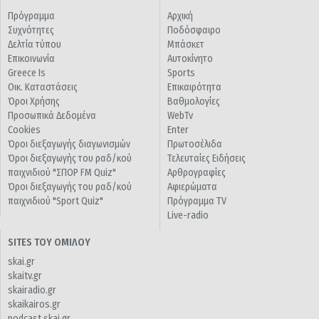
Πρόγραμμα
Αρχική
Συχνότητες
Ποδόσφαιρο
Δελτία τύπου
Μπάσκετ
Επικοινωνία
Αυτοκίνητο
Greece Is
Sports
Οικ. Καταστάσεις
Επικαιρότητα
Όροι Χρήσης
Βαθμολογίες
Προσωπικά Δεδομένα
WebTv
Cookies
Enter
Όροι διεξαγωγής διαγωνισμών
Πρωτοσέλιδα
Όροι διεξαγωγής του ραδ/κού
Τελευταίες Ειδήσεις
παιχνιδιού "ΣΠΟΡ FM Quiz"
Αρθρογραφίες
Όροι διεξαγωγής του ραδ/κού
Αφιερώματα
παιχνιδιού "Sport Quiz"
Πρόγραμμα TV
Live-radio
SITES ΤΟΥ ΟΜΙΛΟΥ
skai.gr
skaitv.gr
skairadio.gr
skaikairos.gr
podcast.skai.gr