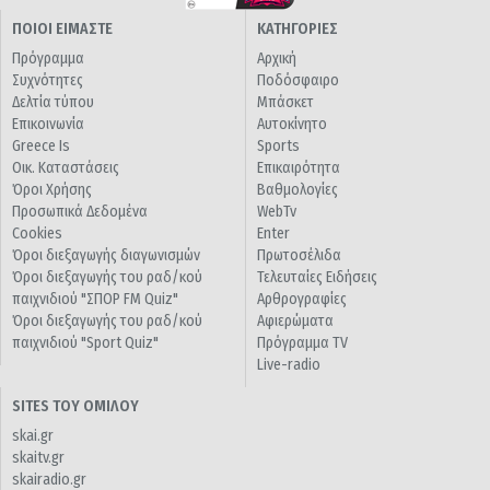
ΠΟΙΟΙ ΕΙΜΑΣΤΕ
ΚΑΤΗΓΟΡΙΕΣ
Πρόγραμμα
Αρχική
Συχνότητες
Ποδόσφαιρο
Δελτία τύπου
Μπάσκετ
Επικοινωνία
Αυτοκίνητο
Greece Is
Sports
Οικ. Καταστάσεις
Επικαιρότητα
Όροι Χρήσης
Βαθμολογίες
Προσωπικά Δεδομένα
WebTv
Cookies
Enter
Όροι διεξαγωγής διαγωνισμών
Πρωτοσέλιδα
Όροι διεξαγωγής του ραδ/κού
Τελευταίες Ειδήσεις
παιχνιδιού "ΣΠΟΡ FM Quiz"
Αρθρογραφίες
Όροι διεξαγωγής του ραδ/κού
Αφιερώματα
παιχνιδιού "Sport Quiz"
Πρόγραμμα TV
Live-radio
SITES ΤΟΥ ΟΜΙΛΟΥ
skai.gr
skaitv.gr
skairadio.gr