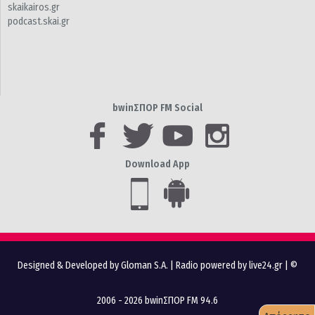
skaikairos.gr
podcast.skai.gr
bwinΣΠΟΡ FM Social
Download App
Designed & Developed by Gloman S.A.
|
Radio powered by live24.gr
| ©
2006 - 2026 bwinΣΠΟΡ FM 94.6