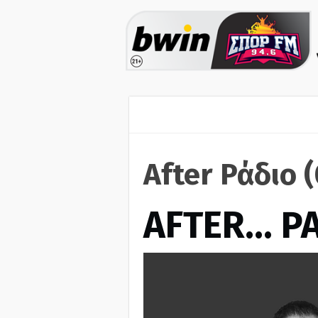
After Ράδιο 
AFTER… Ρ