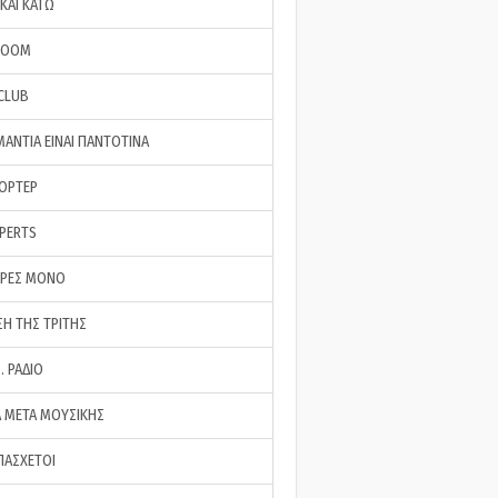
ΚΑΙ ΚΑΤΩ
ROOM
 CLUB
ΜΑΝΤΙΑ ΕΙΝΑΙ ΠΑΝΤΟΤΙΝΑ
ΠΟΡΤΕΡ
XPERTS
ΕΡΕΣ ΜΟΝΟ
ΣΗ ΤΗΣ ΤΡΙΤΗΣ
… ΡΑΔΙΟ
 ΜΕΤΑ ΜΟΥΣΙΚΗΣ
ΠΑΣΧΕΤΟΙ