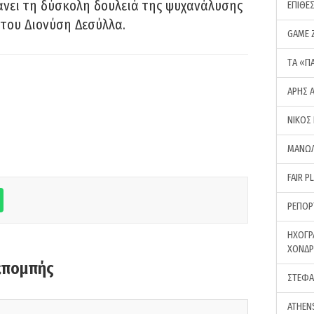
νει τη δύσκολη δουλειά της ψυχανάλυσης
ΕΠΙΘΕ
του Διονύση Δεσύλλα.
GAME 
ΤA «Π
ΑΡΗΣ 
ΝΙΚΟΣ
ΜΑΝΩΛ
FAIR P
ΡΕΠΟΡ
ΗΧΟΓΡ
ΧΟΝΔ
κπομπής
ΣΤΕΦΑ
ATHEN