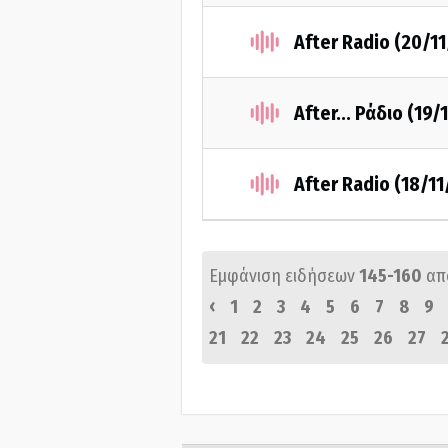
After Radio (20/1
After... Ράδιο (19/
After Radio (18/1
Εμφάνιση ειδήσεων
145-160
απ
‹
1
2
3
4
5
6
7
8
9
21
22
23
24
25
26
27