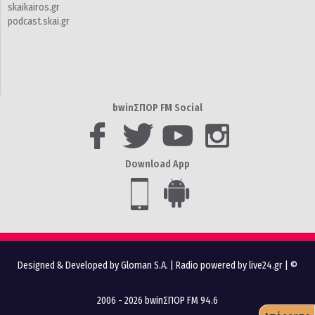
skaikairos.gr
podcast.skai.gr
bwinΣΠΟΡ FM Social
Download App
Designed & Developed by Gloman S.A.
|
Radio powered by live24.gr
| ©
2006 - 2026 bwinΣΠΟΡ FM 94.6