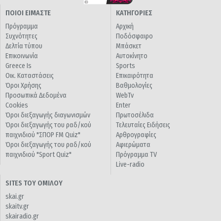
ΠΟΙΟΙ ΕΙΜΑΣΤΕ
ΚΑΤΗΓΟΡΙΕΣ
Πρόγραμμα
Αρχική
Συχνότητες
Ποδόσφαιρο
Δελτία τύπου
Μπάσκετ
Επικοινωνία
Αυτοκίνητο
Greece Is
Sports
Οικ. Καταστάσεις
Επικαιρότητα
Όροι Χρήσης
Βαθμολογίες
Προσωπικά Δεδομένα
WebTv
Cookies
Enter
Όροι διεξαγωγής διαγωνισμών
Πρωτοσέλιδα
Όροι διεξαγωγής του ραδ/κού
Τελευταίες Ειδήσεις
παιχνιδιού "ΣΠΟΡ FM Quiz"
Αρθρογραφίες
Όροι διεξαγωγής του ραδ/κού
Αφιερώματα
παιχνιδιού "Sport Quiz"
Πρόγραμμα TV
Live-radio
SITES ΤΟΥ ΟΜΙΛΟΥ
skai.gr
skaitv.gr
skairadio.gr