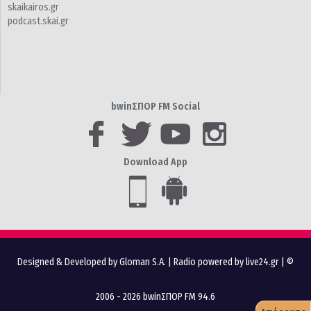
skaikairos.gr
podcast.skai.gr
bwinΣΠΟΡ FM Social
Download App
Designed & Developed by Gloman S.A.
|
Radio powered by live24.gr
| ©
2006 - 2026 bwinΣΠΟΡ FM 94.6