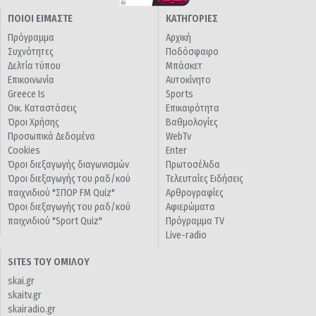
ΠΟΙΟΙ ΕΙΜΑΣΤΕ
ΚΑΤΗΓΟΡΙΕΣ
Πρόγραμμα
Αρχική
Συχνότητες
Ποδόσφαιρο
Δελτία τύπου
Μπάσκετ
Επικοινωνία
Αυτοκίνητο
Greece Is
Sports
Οικ. Καταστάσεις
Επικαιρότητα
Όροι Χρήσης
Βαθμολογίες
Προσωπικά Δεδομένα
WebTv
Cookies
Enter
Όροι διεξαγωγής διαγωνισμών
Πρωτοσέλιδα
Όροι διεξαγωγής του ραδ/κού
Τελευταίες Ειδήσεις
παιχνιδιού "ΣΠΟΡ FM Quiz"
Αρθρογραφίες
Όροι διεξαγωγής του ραδ/κού
Αφιερώματα
παιχνιδιού "Sport Quiz"
Πρόγραμμα TV
Live-radio
SITES ΤΟΥ ΟΜΙΛΟΥ
skai.gr
skaitv.gr
skairadio.gr