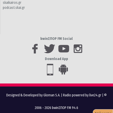
skaikairos.gr
podcast.skai.gr
bwinΣΠΟΡ FM Social
Download App
Designed & Developed by Gloman S.A.
|
Radio powered by live24.gr
| ©
2006 - 2026 bwinΣΠΟΡ FM 94.6