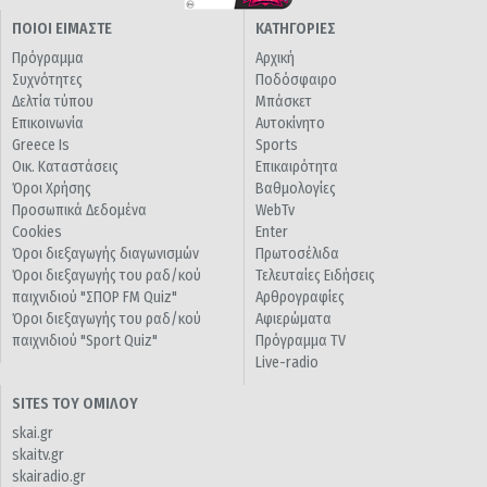
ΠΟΙΟΙ ΕΙΜΑΣΤΕ
ΚΑΤΗΓΟΡΙΕΣ
Πρόγραμμα
Αρχική
Συχνότητες
Ποδόσφαιρο
Δελτία τύπου
Μπάσκετ
Επικοινωνία
Αυτοκίνητο
Greece Is
Sports
Οικ. Καταστάσεις
Επικαιρότητα
Όροι Χρήσης
Βαθμολογίες
Προσωπικά Δεδομένα
WebTv
Cookies
Enter
Όροι διεξαγωγής διαγωνισμών
Πρωτοσέλιδα
Όροι διεξαγωγής του ραδ/κού
Τελευταίες Ειδήσεις
παιχνιδιού "ΣΠΟΡ FM Quiz"
Αρθρογραφίες
Όροι διεξαγωγής του ραδ/κού
Αφιερώματα
παιχνιδιού "Sport Quiz"
Πρόγραμμα TV
Live-radio
SITES ΤΟΥ ΟΜΙΛΟΥ
skai.gr
skaitv.gr
skairadio.gr