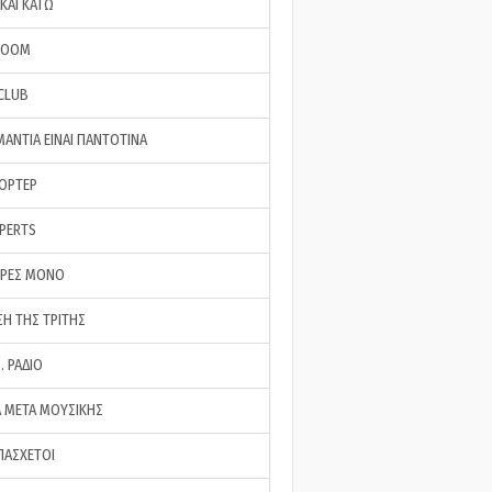
ΚΑΙ ΚΑΤΩ
ROOM
 CLUB
ΜΑΝΤΙΑ ΕΙΝΑΙ ΠΑΝΤΟΤΙΝΑ
ΠΟΡΤΕΡ
XPERTS
ΕΡΕΣ ΜΟΝΟ
ΣΗ ΤΗΣ ΤΡΙΤΗΣ
… ΡΑΔΙΟ
 ΜΕΤΑ ΜΟΥΣΙΚΗΣ
ΠΑΣΧΕΤΟΙ