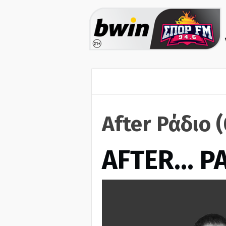
After Ράδιο 
AFTER… Ρ