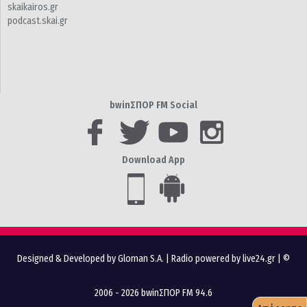
skaikairos.gr
podcast.skai.gr
bwinΣΠΟΡ FM Social
Download App
Designed & Developed by Gloman S.A.
|
Radio powered by live24.gr
| ©
2006 - 2026 bwinΣΠΟΡ FM 94.6