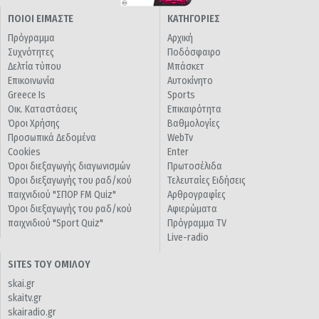
ΠΟΙΟΙ ΕΙΜΑΣΤΕ
ΚΑΤΗΓΟΡΙΕΣ
Πρόγραμμα
Αρχική
Συχνότητες
Ποδόσφαιρο
Δελτία τύπου
Μπάσκετ
Επικοινωνία
Αυτοκίνητο
Greece Is
Sports
Οικ. Καταστάσεις
Επικαιρότητα
Όροι Χρήσης
Βαθμολογίες
Προσωπικά Δεδομένα
WebTv
Cookies
Enter
Όροι διεξαγωγής διαγωνισμών
Πρωτοσέλιδα
Όροι διεξαγωγής του ραδ/κού
Τελευταίες Ειδήσεις
παιχνιδιού "ΣΠΟΡ FM Quiz"
Αρθρογραφίες
Όροι διεξαγωγής του ραδ/κού
Αφιερώματα
παιχνιδιού "Sport Quiz"
Πρόγραμμα TV
Live-radio
SITES ΤΟΥ ΟΜΙΛΟΥ
skai.gr
skaitv.gr
skairadio.gr