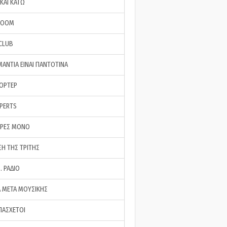
ΚΑΙ ΚΑΤΩ
ROOM
 CLUB
ΜΑΝΤΙΑ ΕΙΝΑΙ ΠΑΝΤΟΤΙΝΑ
ΠΟΡΤΕΡ
XPERTS
ΕΡΕΣ ΜΟΝΟ
ΣΗ ΤΗΣ ΤΡΙΤΗΣ
… ΡΑΔΙΟ
 ΜΕΤΑ ΜΟΥΣΙΚΗΣ
ΠΑΣΧΕΤΟΙ