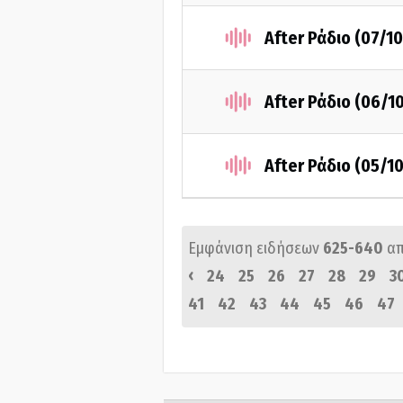
After Ράδιο (07/1
After Ράδιο (06/1
After Ράδιο (05/1
Εμφάνιση ειδήσεων
625-640
α
‹
24
25
26
27
28
29
3
41
42
43
44
45
46
47