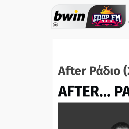
After Ράδιο 
AFTER… Ρ