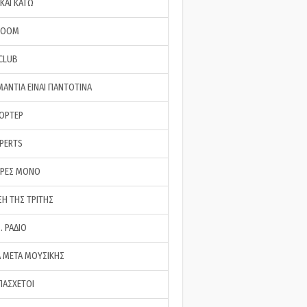
ΚΑΙ ΚΑΤΩ
ROOM
 CLUB
ΜΑΝΤΙΑ ΕΙΝΑΙ ΠΑΝΤΟΤΙΝΑ
ΠΟΡΤΕΡ
XPERTS
ΕΡΕΣ ΜΟΝΟ
ΣΗ ΤΗΣ ΤΡΙΤΗΣ
… ΡΑΔΙΟ
 ΜΕΤΑ ΜΟΥΣΙΚΗΣ
ΠΑΣΧΕΤΟΙ