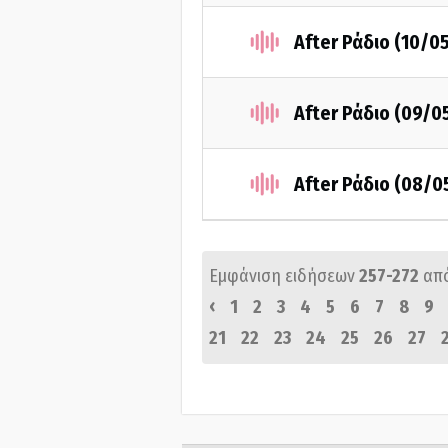
After Ράδιο (10/0
After Ράδιο (09/0
After Ράδιο (08/0
Εμφάνιση ειδήσεων
257-272
απ
‹
1
2
3
4
5
6
7
8
9
21
22
23
24
25
26
27