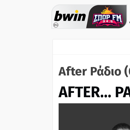
After Ράδιο 
AFTER… Ρ