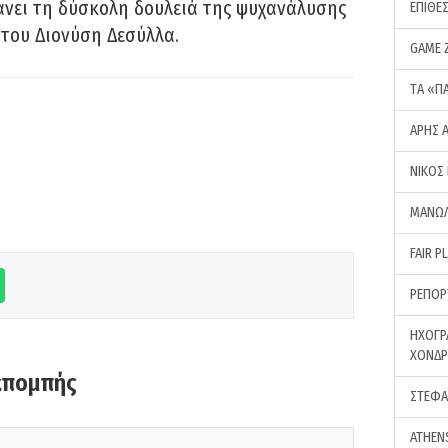
νει τη δύσκολη δουλειά της ψυχανάλυσης
ΕΠΙΘΕ
του Διονύση Δεσύλλα.
GAME 
ΤA «Π
ΑΡΗΣ 
ΝΙΚΟΣ
ΜΑΝΩΛ
FAIR P
ΡΕΠΟΡ
ΗΧΟΓΡ
ΧΟΝΔ
κπομπής
ΣΤΕΦΑ
ATHEN