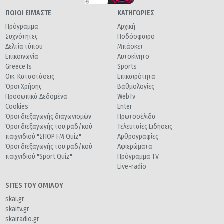
ΠΟΙΟΙ ΕΙΜΑΣΤΕ
ΚΑΤΗΓΟΡΙΕΣ
Πρόγραμμα
Αρχική
Συχνότητες
Ποδόσφαιρο
Δελτία τύπου
Μπάσκετ
Επικοινωνία
Αυτοκίνητο
Greece Is
Sports
Οικ. Καταστάσεις
Επικαιρότητα
Όροι Χρήσης
Βαθμολογίες
Προσωπικά Δεδομένα
WebTv
Cookies
Enter
Όροι διεξαγωγής διαγωνισμών
Πρωτοσέλιδα
Όροι διεξαγωγής του ραδ/κού
Τελευταίες Ειδήσεις
παιχνιδιού "ΣΠΟΡ FM Quiz"
Αρθρογραφίες
Όροι διεξαγωγής του ραδ/κού
Αφιερώματα
παιχνιδιού "Sport Quiz"
Πρόγραμμα TV
Live-radio
SITES ΤΟΥ ΟΜΙΛΟΥ
skai.gr
skaitv.gr
skairadio.gr