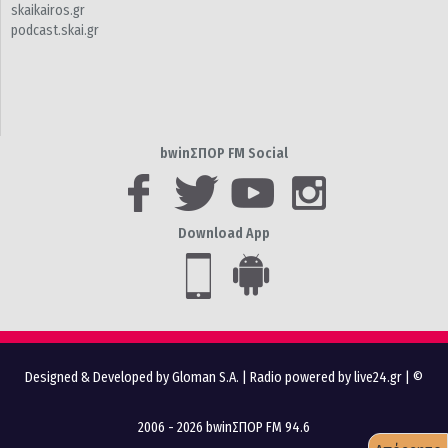
skaikairos.gr
podcast.skai.gr
bwinΣΠΟΡ FM Social
Download App
Designed & Developed by Gloman S.A.
|
Radio powered by live24.gr
| ©
2006 - 2026 bwinΣΠΟΡ FM 94.6