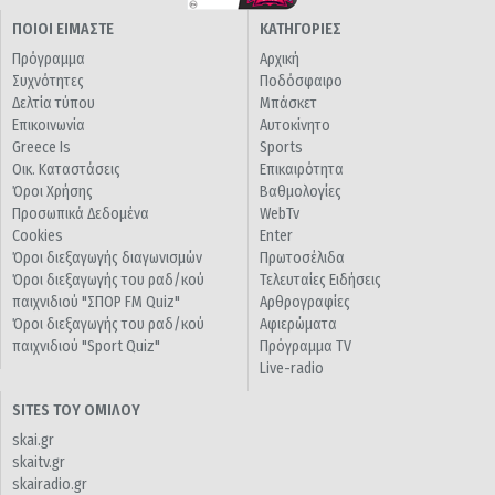
ΠΟΙΟΙ ΕΙΜΑΣΤΕ
ΚΑΤΗΓΟΡΙΕΣ
Πρόγραμμα
Αρχική
Συχνότητες
Ποδόσφαιρο
Δελτία τύπου
Μπάσκετ
Επικοινωνία
Αυτοκίνητο
Greece Is
Sports
Οικ. Καταστάσεις
Επικαιρότητα
Όροι Χρήσης
Βαθμολογίες
Προσωπικά Δεδομένα
WebTv
Cookies
Enter
Όροι διεξαγωγής διαγωνισμών
Πρωτοσέλιδα
Όροι διεξαγωγής του ραδ/κού
Τελευταίες Ειδήσεις
παιχνιδιού "ΣΠΟΡ FM Quiz"
Αρθρογραφίες
Όροι διεξαγωγής του ραδ/κού
Αφιερώματα
παιχνιδιού "Sport Quiz"
Πρόγραμμα TV
Live-radio
SITES ΤΟΥ ΟΜΙΛΟΥ
skai.gr
skaitv.gr
skairadio.gr