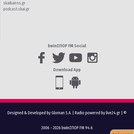
skaikairos.gr
podcast.skai.gr
bwinΣΠΟΡ FM Social
Download App
Designed & Developed by Gloman S.A.
|
Radio powered by live24.gr
| ©
2006 - 2026 bwinΣΠΟΡ FM 94.6