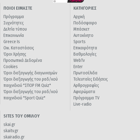
ΠΟΙΟΙ ΕΙΜΑΣΤΕ
ΚΑΤΗΓΟΡΙΕΣ
Πρόγραμμα
Αρχική
Συχνότητες
Ποδόσφαιρο
Δελτία τύπου
Μπάσκετ
Επικοινωνία
Αυτοκίνητο
Greece Is
Sports
Οικ. Καταστάσεις
Επικαιρότητα
Όροι Χρήσης
Βαθμολογίες
Προσωπικά Δεδομένα
WebTv
Cookies
Enter
Όροι διεξαγωγής διαγωνισμών
Πρωτοσέλιδα
Όροι διεξαγωγής του ραδ/κού
Τελευταίες Ειδήσεις
παιχνιδιού "ΣΠΟΡ FM Quiz"
Αρθρογραφίες
Όροι διεξαγωγής του ραδ/κού
Αφιερώματα
παιχνιδιού "Sport Quiz"
Πρόγραμμα TV
Live-radio
SITES ΤΟΥ ΟΜΙΛΟΥ
skai.gr
skaitv.gr
skairadio.gr