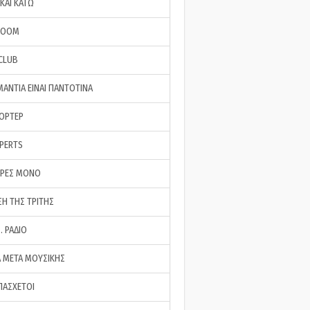
ΚΑΙ ΚΑΤΩ
ROOM
 CLUB
ΜΑΝΤΙΑ ΕΙΝΑΙ ΠΑΝΤΟΤΙΝΑ
ΠΟΡΤΕΡ
XPERTS
ΕΡΕΣ ΜΟΝΟ
ΣΗ ΤΗΣ ΤΡΙΤΗΣ
… ΡΑΔΙΟ
 ΜΕΤΑ ΜΟΥΣΙΚΗΣ
ΠΑΣΧΕΤΟΙ