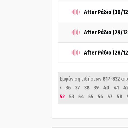
After Ράδιο (30/1
After Ράδιο (29/1
After Ράδιο (28/1
Εμφάνιση ειδήσεων
817-832
απ
‹
36
37
38
39
40
41
4
52
53
54
55
56
57
58