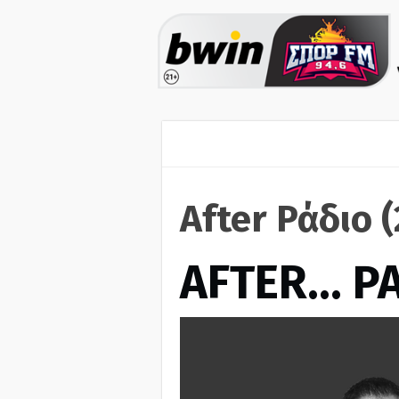
After Ράδιο 
AFTER… Ρ