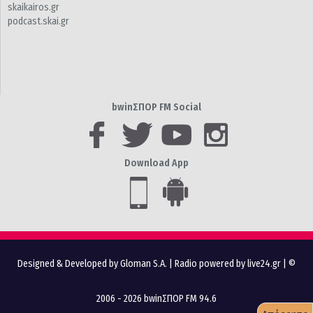
skaikairos.gr
podcast.skai.gr
bwinΣΠΟΡ FM Social
Download App
Designed & Developed by Gloman S.A.
|
Radio powered by live24.gr
| ©
2006 - 2026 bwinΣΠΟΡ FM 94.6