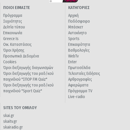
ΠΟΙΟΙ ΕΙΜΑΣΤΕ
ΚΑΤΗΓΟΡΙΕΣ
Πρόγραμμα
Αρχική
Συχνότητες
Ποδόσφαιρο
Δελτία τύπου
Μπάσκετ
Επικοινωνία
Αυτοκίνητο
Greece Is
Sports
Οικ. Καταστάσεις
Επικαιρότητα
Όροι Χρήσης
Βαθμολογίες
Προσωπικά Δεδομένα
WebTv
Cookies
Enter
Όροι διεξαγωγής διαγωνισμών
Πρωτοσέλιδα
Όροι διεξαγωγής του ραδ/κού
Τελευταίες Ειδήσεις
παιχνιδιού "ΣΠΟΡ FM Quiz"
Αρθρογραφίες
Όροι διεξαγωγής του ραδ/κού
Αφιερώματα
παιχνιδιού "Sport Quiz"
Πρόγραμμα TV
Live-radio
SITES ΤΟΥ ΟΜΙΛΟΥ
skai.gr
skaitv.gr
skairadio.gr