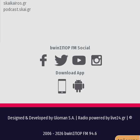
skaikairos.gr
podcast.skai.gr
bwinΣΠΟΡ FM Social
Download App
Designed & Developed by Gloman S.A.
|
Radio powered by live24.gr
| ©
2006 - 2026 bwinΣΠΟΡ FM 94.6