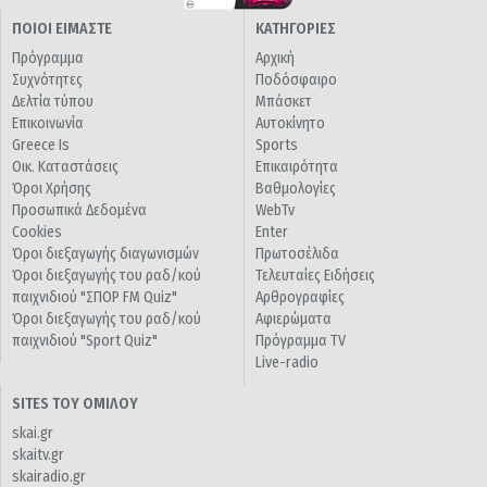
ΠΟΙΟΙ ΕΙΜΑΣΤΕ
ΚΑΤΗΓΟΡΙΕΣ
Πρόγραμμα
Αρχική
Συχνότητες
Ποδόσφαιρο
Δελτία τύπου
Μπάσκετ
Επικοινωνία
Αυτοκίνητο
Greece Is
Sports
Οικ. Καταστάσεις
Επικαιρότητα
Όροι Χρήσης
Βαθμολογίες
Προσωπικά Δεδομένα
WebTv
Cookies
Enter
Όροι διεξαγωγής διαγωνισμών
Πρωτοσέλιδα
Όροι διεξαγωγής του ραδ/κού
Τελευταίες Ειδήσεις
παιχνιδιού "ΣΠΟΡ FM Quiz"
Αρθρογραφίες
Όροι διεξαγωγής του ραδ/κού
Αφιερώματα
παιχνιδιού "Sport Quiz"
Πρόγραμμα TV
Live-radio
SITES ΤΟΥ ΟΜΙΛΟΥ
skai.gr
skaitv.gr
skairadio.gr