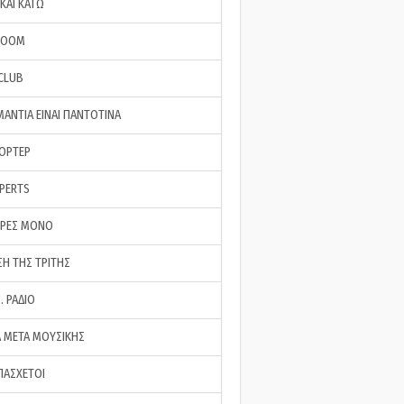
ΚΑΙ ΚΑΤΩ
ROOM
 CLUB
ΜΑΝΤΙΑ ΕΙΝΑΙ ΠΑΝΤΟΤΙΝΑ
ΠΟΡΤΕΡ
XPERTS
ΕΡΕΣ ΜΟΝΟ
ΣΗ ΤΗΣ ΤΡΙΤΗΣ
… ΡΑΔΙΟ
 ΜΕΤΑ ΜΟΥΣΙΚΗΣ
ΠΑΣΧΕΤΟΙ