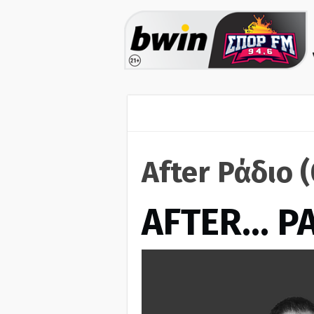
After Ράδιο 
AFTER… Ρ