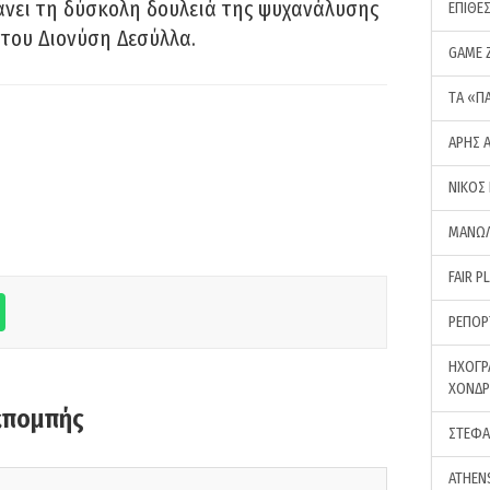
νει τη δύσκολη δουλειά της ψυχανάλυσης
ΕΠΙΘΕ
του Διονύση Δεσύλλα.
GAME 
ΤA «Π
ΑΡΗΣ 
ΝΙΚΟΣ
ΜΑΝΩΛ
FAIR P
ΡΕΠΟΡ
ΗΧΟΓΡ
ΧΟΝΔ
κπομπής
ΣΤΕΦΑ
ATHEN