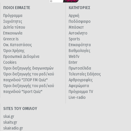
ΠΟΙΟΙ ΕΙΜΑΣΤΕ
ΚΑΤΗΓΟΡΙΕΣ
Πρόγραμμα
Αρχική
Συχνότητες
Ποδόσφαιρο
Δελτία τύπου
Μπάσκετ
Επικοινωνία
Αυτοκίνητο
Greece Is
Sports
Οικ. Καταστάσεις
Επικαιρότητα
Όροι Χρήσης
Βαθμολογίες
Προσωπικά Δεδομένα
WebTv
Cookies
Enter
Όροι διεξαγωγής διαγωνισμών
Πρωτοσέλιδα
Όροι διεξαγωγής του ραδ/κού
Τελευταίες Ειδήσεις
παιχνιδιού "ΣΠΟΡ FM Quiz"
Αρθρογραφίες
Όροι διεξαγωγής του ραδ/κού
Αφιερώματα
παιχνιδιού "Sport Quiz"
Πρόγραμμα TV
Live-radio
SITES ΤΟΥ ΟΜΙΛΟΥ
skai.gr
skaitv.gr
skairadio.gr