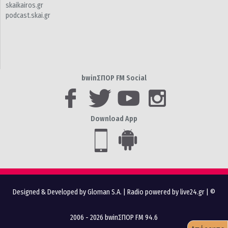
skaikairos.gr
podcast.skai.gr
bwinΣΠΟΡ FM Social
Download App
Designed & Developed by Gloman S.A.
|
Radio powered by live24.gr
| ©
2006 - 2026 bwinΣΠΟΡ FM 94.6